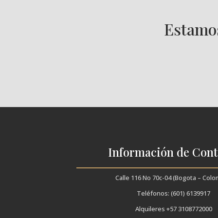
Estamos
Información de Cont
Calle 116 No 70c-04 (Bogota – Colo
Teléfonos: (601) 6139917
Alquileres +57 3108772000