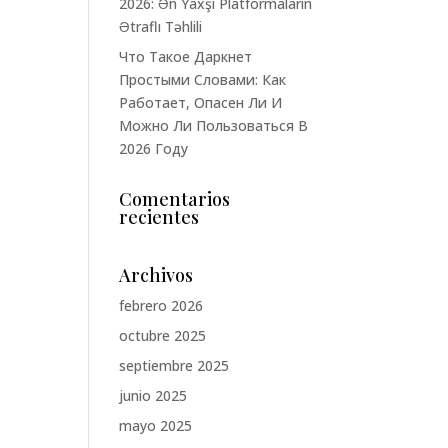
2026: Ən Yaxşı Platformaların
Ətraflı Təhlili
Что Такое Даркнет
Простыми Словами: Как
Работает, Опасен Ли И
Можно Ли Пользоваться В
2026 Году
Comentarios
recientes
Archivos
febrero 2026
octubre 2025
septiembre 2025
junio 2025
mayo 2025