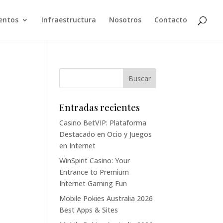
entos
Infraestructura
Nosotros
Contacto
a
Entradas recientes
Casino BetVIP: Plataforma
Destacado en Ocio y Juegos
en Internet
WinSpirit Casino: Your
Entrance to Premium
Internet Gaming Fun
Mobile Pokies Australia 2026
Best Apps & Sites