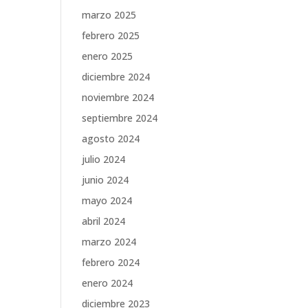
marzo 2025
febrero 2025
enero 2025
diciembre 2024
noviembre 2024
septiembre 2024
agosto 2024
julio 2024
junio 2024
mayo 2024
abril 2024
marzo 2024
febrero 2024
enero 2024
diciembre 2023