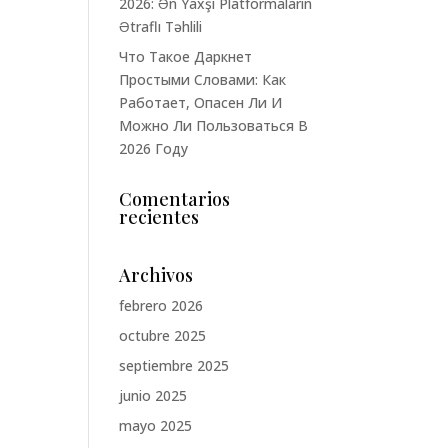
2026: Ən Yaxşı Platformaların
Ətraflı Təhlili
Что Такое Даркнет
Простыми Словами: Как
Работает, Опасен Ли И
Можно Ли Пользоваться В
2026 Году
Comentarios
recientes
Archivos
febrero 2026
octubre 2025
septiembre 2025
junio 2025
mayo 2025