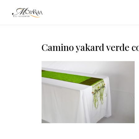
Camino yakard verde c