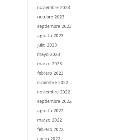
noviembre 2023
octubre 2023
septiembre 2023
agosto 2023
julio 2023
mayo 2023
marzo 2023
febrero 2023
diciembre 2022
noviembre 2022
septiembre 2022
agosto 2022
marzo 2022
febrero 2022
enero 2022