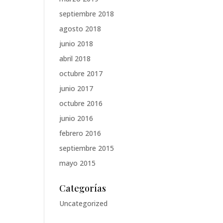
septiembre 2018
agosto 2018
junio 2018
abril 2018
octubre 2017
junio 2017
octubre 2016
junio 2016
febrero 2016
septiembre 2015
mayo 2015
Categorías
Uncategorized