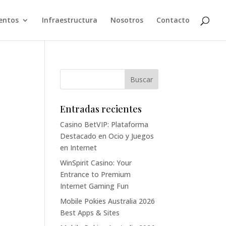
entos
Infraestructura
Nosotros
Contacto
Entradas recientes
Casino BetVIP: Plataforma
Destacado en Ocio y Juegos
en Internet
WinSpirit Casino: Your
Entrance to Premium
Internet Gaming Fun
Mobile Pokies Australia 2026
Best Apps & Sites