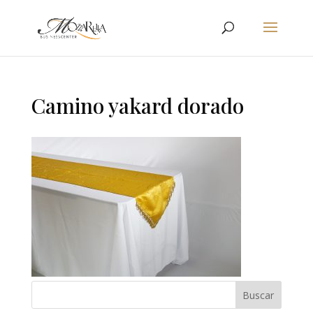
Camino yakard dorado